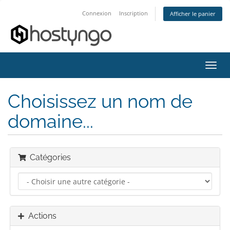
Connexion
Inscription
Afficher le panier
Bascu
la
navig
Choisissez un nom de
domaine...
Catégories
Actions